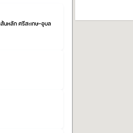
ง) เส้นหลัก ศรีสะเกษ-อุบล